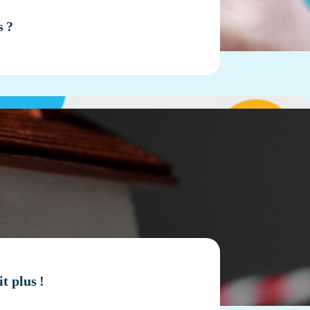
s ?
t plus !