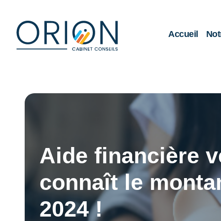
Accueil
Not
Aide financière v
connaît le mont
2024 !