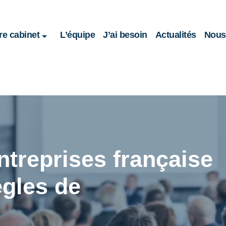
re cabinet
L’équipe
J’ai besoin
Actualités
Nous 
entreprises française
ègles de