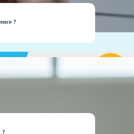
uence ?
 ?