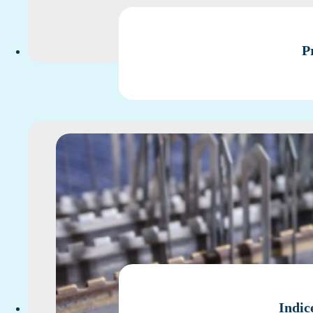
P
Indic