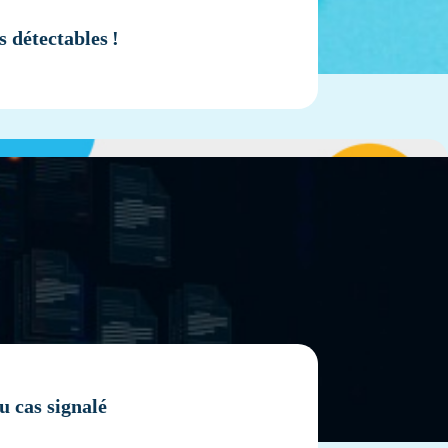
 détectables !
u cas signalé