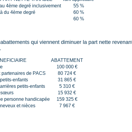
’au 4ème degré inclusivement
55 %
là du 4ème degré
60 %
60 %
es abattements qui viennent diminuer la part nette revena
.
NEFICIAIRE
ABATTEMENT
te
100 000 €
t partenaires de PACS
80 724 €
petits-enfants
31 865 €
arrières petits-enfants
5 310 €
t sœurs
15 932 €
ne personne handicapée
159 325 €
 neveux et nièces
7 967 €