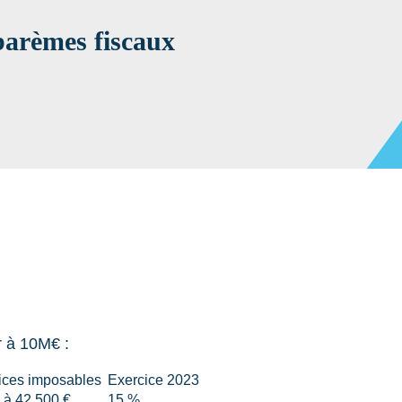
barèmes fiscaux
ur à 10M€ :
ices imposables
Exercice 2023
 à 42 500 €
15 %